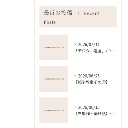
最近の投稿
Recent
Posts
2026/07/11
「デジタル遺言」が始まる？でも、スマホだけで簡単に作れません
2026/06/25
【雑学教室その②】昔の戸籍は「超ビッグファミリー」！？驚きの明治戸籍
2026/06/15
【三部作・最終話】「分からない」から「最高の安心」へ。家族を守る引き算の決断