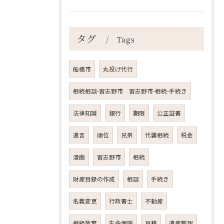
タグ
Tags
船橋市
丸投げ代行
相続相談-習志野市 習志野市-相続-手続き
法律知識
銀行
期限
公正証書
遺言
順位
兄弟
代襲相続
税金
漫画
習志野市
相続
財産目録の作成
相談
手続き
名義変更
行政書士
不動産
相続放棄
生命保険
戸籍
遺産整理