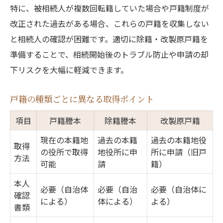
特に、被相続人が複数回転籍していた場合や戸籍制度が
改正された過去がある場合、これらの戸籍を収集しない
と相続人の確認が困難です。適切に除籍・改製原戸籍を
準備することで、相続開始後のトラブル防止や申請の却
下リスクを大幅に軽減できます。
戸籍の種類ごとに異なる取得ポイント
項目
戸籍謄本
除籍謄本
改製原戸籍
現在の本籍地
過去の本籍
過去の本籍地役
取得
の役所で取得
地役所に申
所に申請（旧戸
方法
可能
請
籍）
本人
必要（自治体
必要（自治
必要（自治体に
確認
による）
体による）
よる）
書類