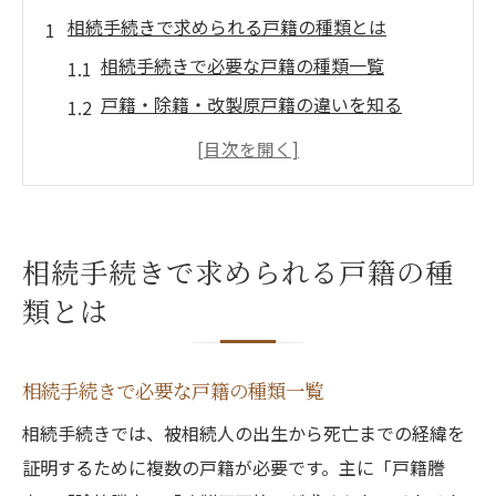
相続手続きで求められる戸籍の種類とは
相続手続きで必要な戸籍の種類一覧
戸籍・除籍・改製原戸籍の違いを知る
相続における各戸籍の役割を解説
戸籍謄本・除籍謄本はどう使い分ける？
相続人確定に欠かせない書類とは
必要書類を揃えるための相続時の戸籍取得法
相続手続きで求められる戸籍の種
相続に必要な戸籍取得の流れまとめ
類とは
戸籍謄本の請求先と申請方法を確認
除籍・改製原戸籍の取得注意点
相続手続きで必要な戸籍の種類一覧
相続で戸籍書類を漏れなく集める方法
相続手続きでは、被相続人の出生から死亡までの経緯を
郵送・窓口での戸籍取得手順の違い
証明するために複数の戸籍が必要です。主に「戸籍謄
除籍と改製原戸籍が持つ役割と違いを理解する