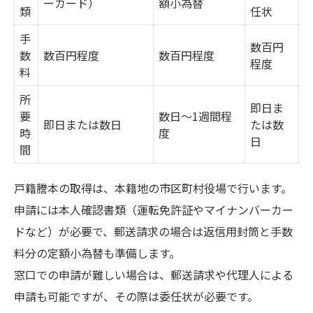
ーカード）
額小為替
類
任状
手
数百円
数
数百円程度
数百円程度
程度
料
所
即日ま
要
数日〜1週間程
即日または数日
たは数
時
度
日
間
戸籍謄本の取得は、本籍地の市区町村役場で行います。
申請には本人確認書類（運転免許証やマイナンバーカー
ドなど）が必要で、郵送請求の場合は返信用封筒と手数
料分の定額小為替も準備します。
窓口での申請が難しい場合は、郵送請求や代理人による
申請も可能ですが、その際は委任状が必要です。