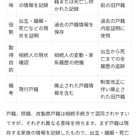
籍または死亡し除
味
の情報を記録
前の旧戸籍
かれた記録
出生から死亡までの戸籍収集手順
出生・婚姻・
過去の戸籍
相続で必要な戸籍の連続性を確保する
役
過去の戸籍情報を
死亡などの現
内容証明に
割
保存
相続人調査に役立つ戸籍収集のコツ
状を証明
使用
戸籍収集で発生しやすいミス例
取
出生から死
戸籍謄本の取り方と必要書類まとめ
得
相続人の現状
相続人の変動・家
亡までの全
目
確認
系履歴の把握
相続で除籍謄本や改製原戸籍が必要なケース例
履歴の追跡
的
相続で除籍謄本が必要となる代表例
制度改正に
備
廃止された戸籍情
改製原戸籍が求められる相続パターン
現行戸籍
伴い廃止さ
考
報を含む
れた旧戸籍
ケース別・必要戸籍書類早見表
相続登記や預金解約時の戸籍の違い
戸籍、除籍、改製原戸籍は相続手続きで混同されやすい
相続で除籍・改製原戸籍を集める際の注意
ですが、それぞれ異なる意味を持ちます。まず戸籍は現
存する家族の情報を記録したもので、出生・婚姻・死亡