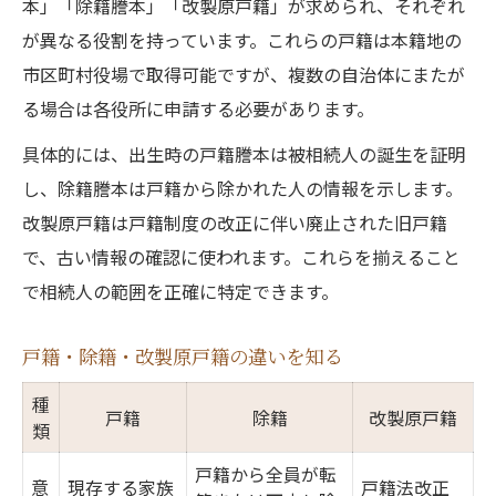
本」「除籍謄本」「改製原戸籍」が求められ、それぞれ
除籍と改製原戸籍の違い徹底比較
が異なる役割を持っています。これらの戸籍は本籍地の
相続で除籍が必要となる場面とは
市区町村役場で取得可能ですが、複数の自治体にまたが
る場合は各役所に申請する必要があります。
改製原戸籍の役割を相続で解説
除籍・改製原戸籍が必要な理由
具体的には、出生時の戸籍謄本は被相続人の誕生を証明
し、除籍謄本は戸籍から除かれた人の情報を示します。
戸籍の種類ごとに異なる取得ポイント
改製原戸籍は戸籍制度の改正に伴い廃止された旧戸籍
相続人全員の戸籍謄本が必要な理由を解説
で、古い情報の確認に使われます。これらを揃えること
相続人全員の戸籍謄本が求められる理由
で相続人の範囲を正確に特定できます。
戸籍謄本で相続人を正確に確認する意義
相続で漏れを防ぐ戸籍書類の集め方
戸籍・除籍・改製原戸籍の違いを知る
全部事項証明書取得のポイント一覧
種
戸籍
除籍
改製原戸籍
相続人の戸籍収集で注意すべき点
類
出生から死亡までの戸籍収集ポイントを押さえ
戸籍から全員が転
意
現存する家族
戸籍法改正
る