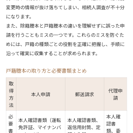
変更時の情報が抜け落ちてしまい、相続人調査が不十分
になります。
また、除籍謄本と戸籍謄本の違いを理解せずに誤った申
請を行うこともミスの一つです。これらのミスを防ぐた
めには、戸籍の種類ごとの役割を正確に把握し、手順に
沿って確実に収集することが求められます。
戸籍謄本の取り方と必要書類まとめ
取
得
代理申
本人申請
郵送請求
方
請
法
必
本人確
本人確認書類（運転
本人確認書類、
要
認書
免許証、マイナンバ
返信用封筒、定
書
類、委