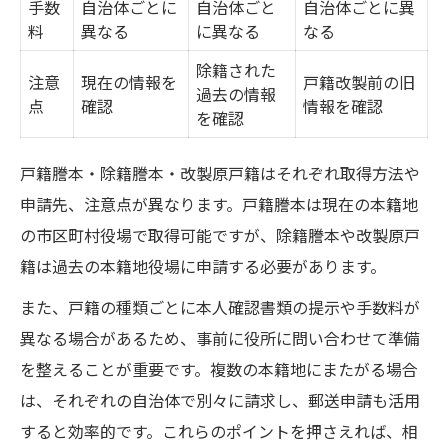
手数
自治体ごとに
自治体ごと
自治体ごとに異
料
異なる
に異なる
なる
除籍された
注意
現在の情報を
戸籍改製前の旧
過去の情報
点
確認
情報を確認
を確認
戸籍謄本・除籍謄本・改製原戸籍はそれぞれ取得方法や
申請先、注意点が異なります。戸籍謄本は現在の本籍地
の市区町村役場で取得可能ですが、除籍謄本や改製原戸
籍は過去の本籍地役場に申請する必要があります。
また、戸籍の種類ごとに本人確認書類の提示や手数料が
異なる場合があるため、事前に役所に問い合わせて準備
を整えることが重要です。複数の本籍地にまたがる場合
は、それぞれの自治体で別々に請求し、郵送申請も活用
すると効率的です。これらのポイントを押さえれば、相